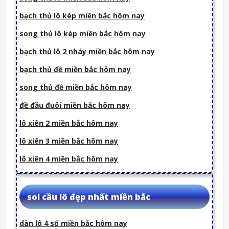
bạch thủ lô kép miền bắc hôm nay
song thủ lô kép miền bắc hôm nay
bạch thủ lô 2 nháy miền bắc hôm nay
bạch thủ đề miền bắc hôm nay
song thủ đề miền bắc hôm nay
đề đầu đuôi miền bắc hôm nay
lô xiên 2 miền bắc hôm nay
lô xiên 3 miền bắc hôm nay
lô xiên 4 miền bắc hôm nay
soi cầu lô đẹp nhất miền bắc
dàn lô 4 số miền bắc hôm nay