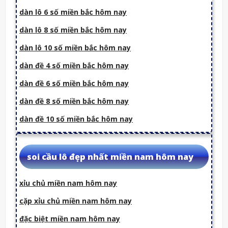
dàn lô 6 số miền bắc hôm nay
dàn lô 8 số miền bắc hôm nay
dàn lô 10 số miền bắc hôm nay
dàn đề 4 số miền bắc hôm nay
dàn đề 6 số miền bắc hôm nay
dàn đề 8 số miền bắc hôm nay
dàn đề 10 số miền bắc hôm nay
soi cầu lô đẹp nhất miền nam hôm nay
xỉu chủ miền nam hôm nay
cặp xỉu chủ miền nam hôm nay
đặc biệt miền nam hôm nay