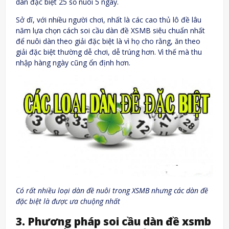
dàn đặc biệt 25 số nuôi 5 ngày.
Sở dĩ, với nhiều người chơi, nhất là các cao thủ lô đề lâu
năm lựa chọn cách soi cầu dàn đề XSMB siêu chuẩn nhất
để nuôi dàn theo giải đặc biệt là vì họ cho rằng, ăn theo
giải đặc biệt thường dễ chơi, dễ trúng hơn. Vì thế mà thu
nhập hàng ngày cũng ổn định hơn.
Có rất nhiều loại dàn đề nuôi trong XSMB nhưng các dàn đề
đặc biệt là được ưa chuộng nhất
3. Phương pháp soi cầu dàn đề xsmb