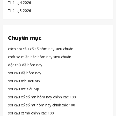
Tháng 4 2026
Tháng 3 2026
Chuyên mục
cách soi cầu xổ số hôm nay siêu chuẩn
chốt số miền bắc hôm nay siêu chuẩn
độc thủ đề hôm nay
soi cầu đề hôm nay
soi cầu mb siêu vip
soi cầu mt siêu vip
soi cầu xổ số mn hôm nay chính xác 100
soi cầu xổ số mt hôm nay chính xác 100
soi cầu xsmb chính xác 100