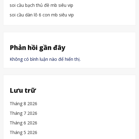
soi cầu bạch thủ đề mb siêu vip
soi cầu dàn lô 6 con mb siêu vip
Phản hồi gần đây
Không có bình luận nào để hiển thị.
Lưu trữ
Tháng 8 2026
Tháng 7 2026
Tháng 6 2026
Tháng 5 2026