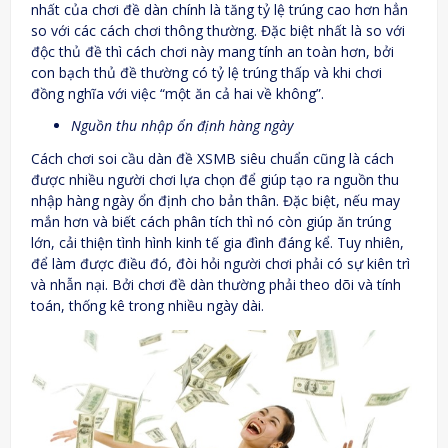
nhất của chơi đề dàn chính là tăng tỷ lệ trúng cao hơn hẳn
so với các cách chơi thông thường. Đặc biệt nhất là so với
độc thủ đề thì cách chơi này mang tính an toàn hơn, bởi
con bạch thủ đề thường có tỷ lệ trúng thấp và khi chơi
đồng nghĩa với việc “một ăn cả hai về không”.
Nguồn thu nhập ổn định hàng ngày
Cách chơi soi cầu dàn đề XSMB siêu chuẩn cũng là cách
được nhiều người chơi lựa chọn để giúp tạo ra nguồn thu
nhập hàng ngày ổn định cho bản thân. Đặc biệt, nếu may
mắn hơn và biết cách phân tích thì nó còn giúp ăn trúng
lớn, cải thiện tình hình kinh tế gia đình đáng kể. Tuy nhiên,
để làm được điều đó, đòi hỏi người chơi phải có sự kiên trì
và nhẫn nại. Bởi chơi đề dàn thường phải theo dõi và tính
toán, thống kê trong nhiều ngày dài.