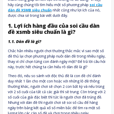
hãy cùng chúng tôi tìm hiểu một số phương pháp
soi cầu
dàn đề XSMB siêu chuẩn
nhất
cũng như lợi ích của nó,
được chia sẻ trong bài viết dưới đây.
1. Lợi ích hàng đầu của soi cầu dàn
đề xsmb siêu chuẩn là gì?
1.1. Dàn đề là gì?
Chắc hẳn nhiều người chơi thường thắc mắc vì sao một số
đề thủ lại chọn phương pháp nuôi dàn đề trong nhiều ngày,
thay vì chỉ chọn từng con đánh ngày một? Để trả lời câu hỏi
này, trước hết chúng ta cần hiểu rõ dàn đề là gì?
Theo đó, nếu so sánh với độc thủ đề là con đề chỉ đánh
duy nhất 1 lần cho một con hoặc với những lô đề thông
thường khác, người chơi sẽ chọn 2 con bất kỳ và nếu trùng
với 2 số cuối của tất cả các giải thì sẽ trung. Còn trùng với 2
số cuối của giải đặc biệt thì tức là người chơi đã trúng đề.
Nhưng với dàn đề thì người chơi sẽ soi số cầu để hàng
ngày trên bảng kết quả xổ số miền bắc để tìm ra một số
lượng lớn các cặp số đề và chơi trong nhiều ngày.