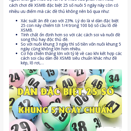
cách chơi đề XSMB đặc biệt 25 số nuôi 5 ngày này còn có
nhiều ưu điểm mà các đề thủ không nên bỏ qua như:
Xác suất ăn đề cao với 23%. Lý do là vì dàn đặc biệt
25 con này chiếm tới 1/4 trong 100 bộ số cầu lô đề
XSMB.
Tính chất ổn định hơn so với các cách soi và nuôi đề
song thủ hay độc thủ đề.
So với nuôi khung 3 ngày thì số tiền vốn nuôi khung 5
ngày cũng không lớn hơn nhiều.
Cơ hội chiến thắng lớn với tỷ lệ về cao khi kết hợp các
cách soi cầu dàn đề XSMB siêu chuẩn khác như đề
kép, lô rơi,…