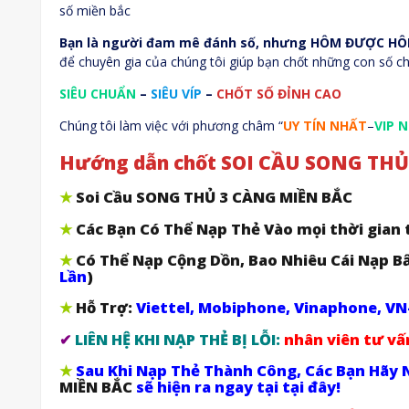
số miền bắc
Bạn là người đam mê đánh số, nhưng HÔM ĐƯỢC H
để chuyên gia của chúng tôi giúp bạn chốt những con số c
SIÊU CHUẨN
–
SIÊU VÍP
–
CHỐT SỐ ĐỈNH CAO
Chúng tôi làm việc với phương châm “
UY TÍN NHẤT
–
VIP 
Hướng dẫn chốt SOI CẦU SONG THỦ
★
Soi Cầu SONG THỦ 3 CÀNG MIỀN BẮC
★
Các Bạn Có Thể Nạp Thẻ Vào mọi thời gian
★
Có Thể Nạp Cộng Dồn, Bao Nhiêu Cái Nạp Bấ
Lần
)
★
Hỗ Trợ:
Viettel, Mobiphone, Vinaphone, VN
✔
LIÊN HỆ KHI NẠP THẺ BỊ LỖI:
nhân viên tư vấ
★
Sau Khi Nạp Thẻ Thành Công, Các Bạn Hãy 
MIỀN BẮC
sẽ hiện ra ngay tại tại đây!