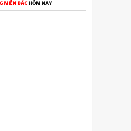
G MIỀN BẮC
HÔM NAY