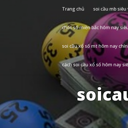
Skip
to
Trang chủ
soi cầu mb siêu 
content
chốt số miền bắc hôm nay siê
soi cầu xổ số mt hôm nay chín
cách soi cầu xổ số hôm nay si
soica