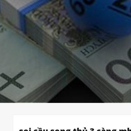
soi cầu song thủ 3 càng mb