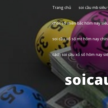
Skip
to
Trang chủ
soi cầu mb siêu 
content
chốt số miền bắc hôm nay siê
soi cầu xổ số mt hôm nay chín
cách soi cầu xổ số hôm nay si
soica