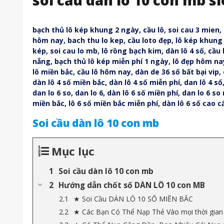
bạch thủ lô kép khung 2 ngày, cầu lô, soi cau 3 mien,
hôm nay, bach thu lo kep, cầu loto đẹp, lô kép khung 3
kép, soi cau lo mb, lô rồng bạch kim, dàn lô 4 số, cầu 
nẵng, bạch thủ lô kép miễn phí 1 ngày, lô đẹp hôm na
lô miền bắc, cầu lô hôm nay, dàn de 36 số bất bại vip, d
dàn lô 4 số miền bắc, dàn lô 4 số miễn phí, dan lô 4 số
dan lo 6 so, dan lo 6, dàn lô 6 số miền phí, dan lo 6 so 
miền bắc, lô 6 số miền bắc miễn phí, dàn lô 6 số cao c
Soi cầu dàn lô 10 con mb
Mục lục
Soi cầu dàn lô 10 con mb
Hướng dẫn chốt số DÀN LÔ 10 con MB
★ Soi Cầu DÀN LÔ 10 SỐ MIỀN BẮC
★ Các Bạn Có Thể Nạp Thẻ Vào mọi thời gian