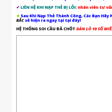
✔
LIÊN HỆ KHI NẠP THẺ BỊ LỖI:
nhân viên tư vấ
★
Sau Khi Nạp Thẻ Thành Công, Các Bạn Hãy 
BẮC
sẽ hiện ra ngay tại tại đây!
HỆ THỐNG SOI CẦU ĐÃ CHỐT
DÀN LÔ 10 SỐ MI