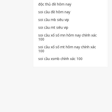
độc thủ đề hôm nay
soi cầu đề hôm nay
soi cầu mb siêu vip
soi cầu mt siêu vip
soi cầu xổ số mn hôm nay chính xác
100
soi cầu xổ số mt hôm nay chính xác
100
soi cầu xsmb chính xác 100