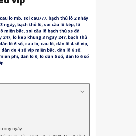
 cau lo mb, soi cau777, bạch thủ lô 2 nháy
 ngày, bạch thủ lô, soi cầu lô kép, lô
lô miền bắc, soi cầu lô bạch thủ xs đà
y 247, lo kep khung 3 ngay 247, bạch thủ
àn lô 6 số, cau lo, cau lô, dàn lô 4 số vip,
, dàn de 4 số vip miền bắc, dàn lô 6 số,
mien phi, dan lô 6, lô dàn 6 số, dàn lô 6 số
ấp
 trong ngày