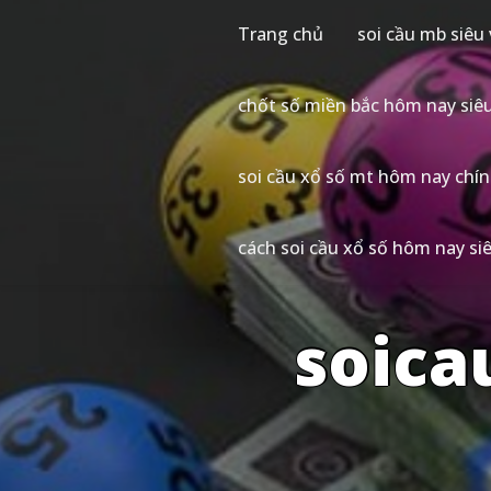
Skip
to
Trang chủ
soi cầu mb siêu 
content
chốt số miền bắc hôm nay siê
soi cầu xổ số mt hôm nay chín
cách soi cầu xổ số hôm nay si
soica