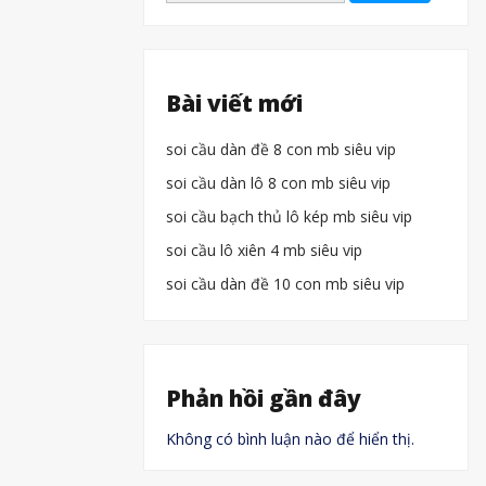
Bài viết mới
soi cầu dàn đề 8 con mb siêu vip
soi cầu dàn lô 8 con mb siêu vip
soi cầu bạch thủ lô kép mb siêu vip
soi cầu lô xiên 4 mb siêu vip
soi cầu dàn đề 10 con mb siêu vip
Phản hồi gần đây
Không có bình luận nào để hiển thị.