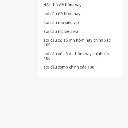
độc thủ đề hôm nay
soi cầu đề hôm nay
soi cầu mb siêu vip
soi cầu mt siêu vip
soi cầu xổ số mn hôm nay chính xác
100
soi cầu xổ số mt hôm nay chính xác
100
soi cầu xsmb chính xác 100