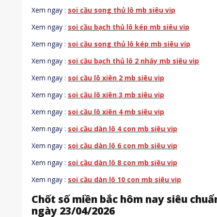
Xem ngay :
soi cầu song thủ lô mb siêu vip
Xem ngay :
soi cầu bạch thủ lô kép mb siêu vip
Xem ngay :
soi cầu song thủ lô kép mb siêu vip
Xem ngay :
soi cầu bạch thủ lô 2 nháy mb siêu vip
Xem ngay :
soi cầu lô xiên 2 mb siêu vip
Xem ngay :
soi cầu lô xiên 3 mb siêu vip
Xem ngay :
soi cầu lô xiên 4 mb siêu vip
Xem ngay :
soi cầu dàn lô 4 con mb siêu vip
Xem ngay :
soi cầu dàn lô 6 con mb siêu vip
Xem ngay :
soi cầu dàn lô 8 con mb siêu vip
Xem ngay :
soi cầu dàn lô 10 con mb siêu vip
Chốt số miền bắc hôm nay siêu chuẩ
ngày 23/04/2026