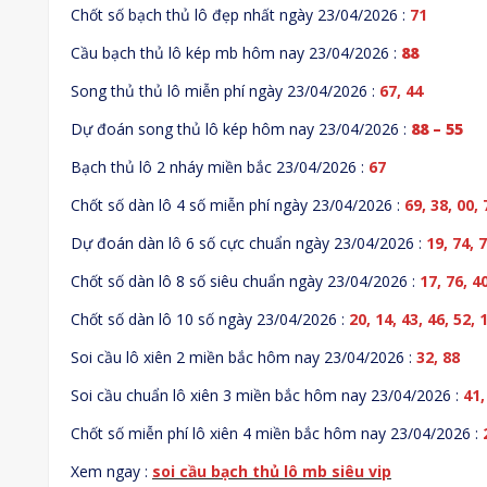
Chốt số bạch thủ lô đẹp nhất ngày 23/04/2026 :
71
Cầu bạch thủ lô kép mb hôm nay 23/04/2026 :
88
Song thủ thủ lô miễn phí ngày 23/04/2026 :
67, 44
Dự đoán song thủ lô kép hôm nay 23/04/2026 :
88 – 55
Bạch thủ lô 2 nháy miền bắc 23/04/2026 :
67
Chốt số dàn lô 4 số miễn phí ngày 23/04/2026 :
69, 38, 00, 
Dự đoán dàn lô 6 số cực chuẩn ngày 23/04/2026 :
19, 74, 7
Chốt số dàn lô 8 số siêu chuẩn ngày 23/04/2026 :
17, 76, 40
Chốt số dàn lô 10 số ngày 23/04/2026 :
20, 14, 43, 46, 52, 
Soi cầu lô xiên 2 miền bắc hôm nay 23/04/2026 :
32, 88
Soi cầu chuẩn lô xiên 3 miền bắc hôm nay 23/04/2026 :
41,
Chốt số miễn phí lô xiên 4 miền bắc hôm nay 23/04/2026 :
Xem ngay :
soi cầu bạch thủ lô mb siêu vip