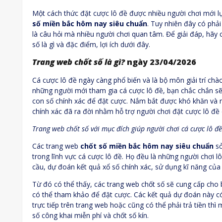
Một cách thức đặt cược lô đề được nhiều người chơi mới l
số miền bắc hôm nay siêu chuẩn
. Tuy nhiên đây có phả
là câu hỏi mà nhiều người chơi quan tâm. Để giải đáp, hãy 
số là gì và đặc điểm, lợi ích dưới đây.
Trang web chốt số là gì?
ngày 23/04/2026
Cá cược lô đề ngày càng phổ biến và là bộ môn giải trí ch
những người mới tham gia cá cược lô đề, bạn chắc chắn s
con số chính xác để đặt cược. Nắm bắt được khó khăn và n
chính xác đã ra đời nhằm hỗ trợ người chơi đặt cược lô đề
Trang web chốt số với mục đích giúp người chơi cá cược lô đề
Các trang web
chốt số miền bắc hôm nay siêu chuẩn
s
trong lĩnh vực cá cược lô đề. Họ đều là những người chơi 
cầu, dự đoán kết quả xổ số chính xác, sử dụng kĩ năng của
Từ đó có thể thấy, các trang web chốt số sẽ cung cấp cho
có thể tham khảo để đặt cược. Các kết quả dự đoán này c
trực tiếp trên trang web hoặc cũng có thể phải trả tiền thì
số công khai miễn phí và chốt số kín.