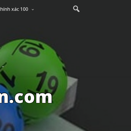
hính xác 100
an.com