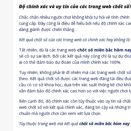
Độ chính xác và uy tín của các trang web chốt số
Chắc chắn nhiều người chơi không khỏi tự hỏi về tính chín
cung cấp. Đây cũng là điều dễ hiểu bởi nếu độ chính xác c
dàng giành được chiến thắng.
Kết quả chốt số của các trang web có chính xác hay không l
Tất nhiên, dù là các trang web
chốt số miền bắc hôm nay
sẽ có sự sai lệch. Bởi các kết quả này cũng chỉ là sự dự 
ai có thể đảm bảo dự đoán của mình chính xác 100%.
Tuy nhiên, không phải lẽ dĩ nhiên mà các trang web chốt s
theo. Kết quả chốt số được các trang web đăng tải đều đư
cầu có cơ sở khoa học, dựa trên xác suất thống kê chứ khôn
vẫn đảm bảo độ chính xác cao hơn so với việc người chơi 
Bên cạnh đó, độ chính xác còn tùy thuộc vào uy tín và chấ
web chốt số với kết quả chính xác, đáng tin cậy và những 
chuẩn mà người chơi cần xem xét lựa chọn.
Tùy thuộc trang web mà kết quả
chốt số miền bắc hôm nay