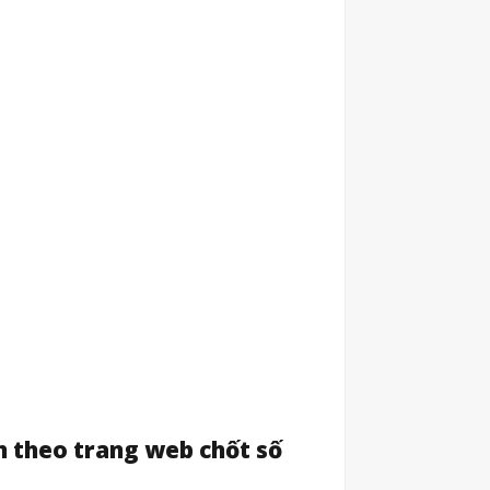
n theo trang web chốt số