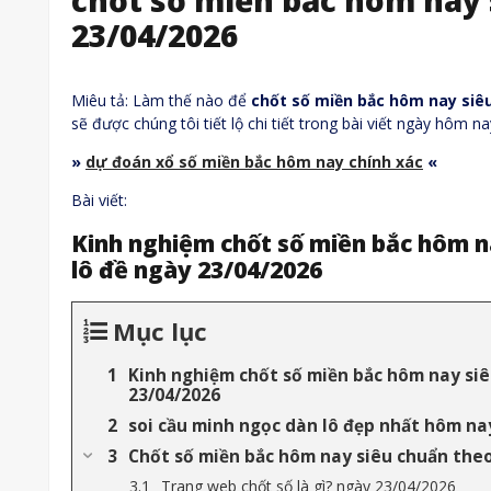
23/04/2026
Miêu tả: Làm thế nào để
chốt số miền bắc hôm nay siê
sẽ được chúng tôi tiết lộ chi tiết trong bài viết ngày hôm na
»
dự đoán xổ số miền bắc hôm nay chính xác
«
Bài viết:
Kinh nghiệm chốt số miền bắc hôm n
lô đề ngày 23/04/2026
Mục lục
Kinh nghiệm chốt số miền bắc hôm nay siê
23/04/2026
soi cầu minh ngọc dàn lô đẹp nhất hôm na
Chốt số miền bắc hôm nay siêu chuẩn the
Trang web chốt số là gì? ngày 23/04/2026