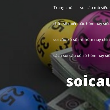
Skip
to
Trang chủ
soi cầu mb siêu 
content
chốt số miền bắc hôm nay siê
soi cầu xổ số mt hôm nay chín
cách soi cầu xổ số hôm nay si
soica