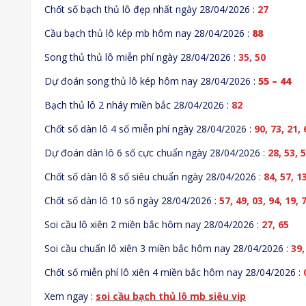
Chốt số bạch thủ lô đẹp nhất ngày 28/04/2026 :
27
Cầu bạch thủ lô kép mb hôm nay 28/04/2026 :
88
Song thủ thủ lô miễn phí ngày 28/04/2026 :
35, 50
Dự đoán song thủ lô kép hôm nay 28/04/2026 :
55 – 44
Bạch thủ lô 2 nháy miền bắc 28/04/2026 :
82
Chốt số dàn lô 4 số miễn phí ngày 28/04/2026 :
90, 73, 21, 
Dự đoán dàn lô 6 số cực chuẩn ngày 28/04/2026 :
28, 53, 5
Chốt số dàn lô 8 số siêu chuẩn ngày 28/04/2026 :
84, 57, 13
Chốt số dàn lô 10 số ngày 28/04/2026 :
57, 49, 03, 94, 19, 
Soi cầu lô xiên 2 miền bắc hôm nay 28/04/2026 :
27, 65
Soi cầu chuẩn lô xiên 3 miền bắc hôm nay 28/04/2026 :
39,
Chốt số miễn phí lô xiên 4 miền bắc hôm nay 28/04/2026 :
Xem ngay :
soi cầu bạch thủ lô mb siêu vip