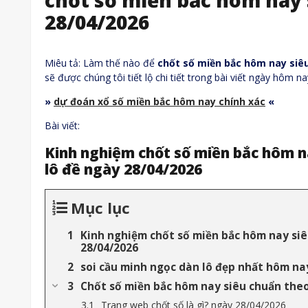
28/04/2026
Miêu tả: Làm thế nào để
chốt số miền bắc hôm nay siê
sẽ được chúng tôi tiết lộ chi tiết trong bài viết ngày hôm na
»
dự đoán xổ số miền bắc hôm nay chính xác
«
Bài viết:
Kinh nghiệm chốt số miền bắc hôm n
lô đề ngày 28/04/2026
Mục lục
Kinh nghiệm chốt số miền bắc hôm nay siê
28/04/2026
soi cầu minh ngọc dàn lô đẹp nhất hôm na
Chốt số miền bắc hôm nay siêu chuẩn the
Trang web chốt số là gì? ngày 28/04/2026