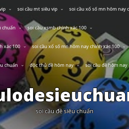
vip
soi cầu mt siêu vip
soi cầu xổ số mn hôm nay c
u chuẩn
soi cầu xsmb chính xác 100
h xác 100
soi cầu xổ số mn hôm nay chính xác 100
êu chuẩn
độc thủ đề hôm nay
soi cầu đề hôm nay
ulodesieuchu
soi cầu đề siêu chuẩn