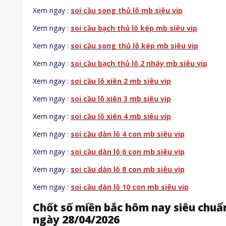
Xem ngay :
soi cầu song thủ lô mb siêu vip
Xem ngay :
soi cầu bạch thủ lô kép mb siêu vip
Xem ngay :
soi cầu song thủ lô kép mb siêu vip
Xem ngay :
soi cầu bạch thủ lô 2 nháy mb siêu vip
Xem ngay :
soi cầu lô xiên 2 mb siêu vip
Xem ngay :
soi cầu lô xiên 3 mb siêu vip
Xem ngay :
soi cầu lô xiên 4 mb siêu vip
Xem ngay :
soi cầu dàn lô 4 con mb siêu vip
Xem ngay :
soi cầu dàn lô 6 con mb siêu vip
Xem ngay :
soi cầu dàn lô 8 con mb siêu vip
Xem ngay :
soi cầu dàn lô 10 con mb siêu vip
Chốt số miền bắc hôm nay siêu chuẩ
ngày 28/04/2026