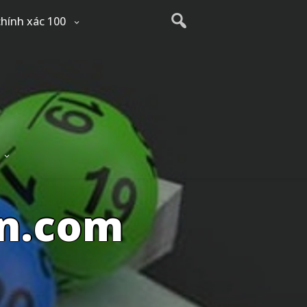
hính xác 100
an.com