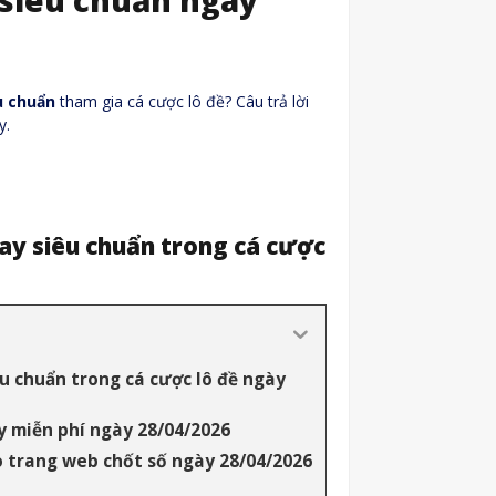
u chuẩn
tham gia cá cược lô đề? Câu trả lời
y.
ay siêu chuẩn trong cá cược
u chuẩn trong cá cược lô đề ngày
y miễn phí ngày 28/04/2026
o trang web chốt số ngày 28/04/2026