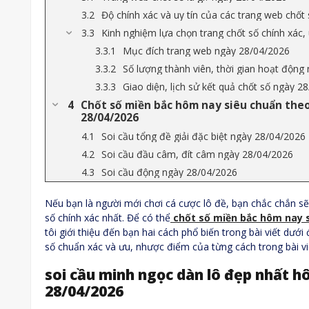
Độ chính xác và uy tín của các trang web chốt
Kinh nghiệm lựa chọn trang chốt số chính xác,
Mục đích trang web ngày 28/04/2026
Số lượng thành viên, thời gian hoạt động
Giao diện, lịch sử kết quả chốt số ngày 2
Chốt số miền bắc hôm nay siêu chuẩn the
28/04/2026
Soi cầu tổng đề giải đặc biệt ngày 28/04/2026
Soi cầu đầu câm, đít câm ngày 28/04/2026
Soi cầu động ngày 28/04/2026
Nếu bạn là người mới chơi cá cược lô đề, bạn chắc chắn sẽ
số chính xác nhất. Để có thể
chốt số miền bắc hôm nay 
tôi giới thiệu đến bạn hai cách phổ biến trong bài viết dưới 
số chuẩn xác và ưu, nhược điểm của từng cách trong bài vi
soi cầu minh ngọc dàn lô đẹp nhất 
28/04/2026