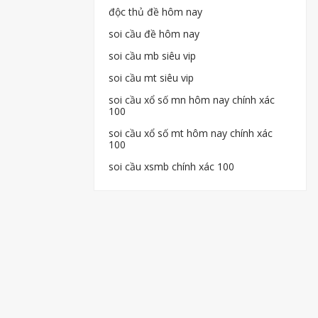
độc thủ đề hôm nay
soi cầu đề hôm nay
soi cầu mb siêu vip
soi cầu mt siêu vip
soi cầu xổ số mn hôm nay chính xác
100
soi cầu xổ số mt hôm nay chính xác
100
soi cầu xsmb chính xác 100