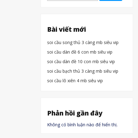
Bài viết mới
soi cầu song thủ 3 càng mb siêu vip
soi cầu dàn đề 6 con mb siêu vip
soi cầu dàn đề 10 con mb siêu vip
soi cầu bạch thủ 3 càng mb siêu vip
soi cầu lô xiên 4 mb siêu vip
Phản hồi gần đây
Không có bình luận nào để hiển thị.