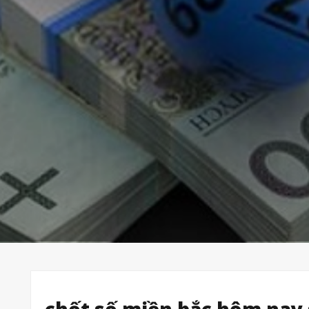
chốt số miền bắc hôm nay