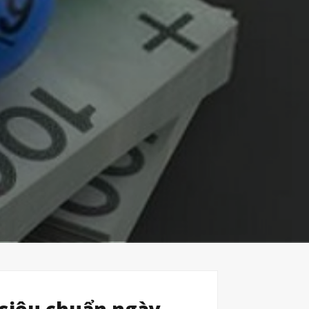
 siêu chuẩn ngày