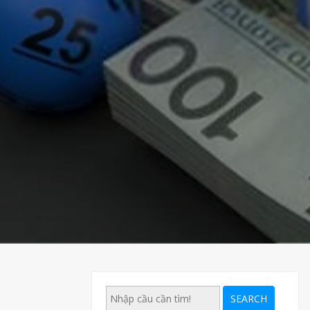
SEARCH