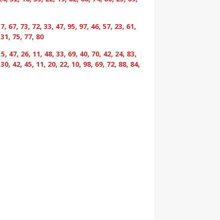
7, 67, 73, 72, 33, 47, 95, 97, 46, 57, 23, 61,
 31, 75, 77, 80
15, 47, 26, 11, 48, 33, 69, 40, 70, 42, 24, 83,
 30, 42, 45, 11, 20, 22, 10, 98, 69, 72, 88, 84,