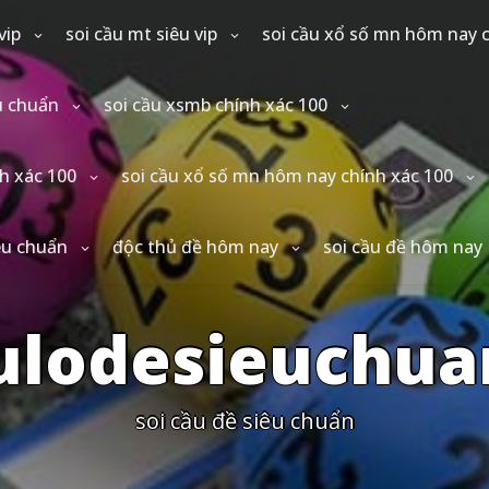
vip
soi cầu mt siêu vip
soi cầu xổ số mn hôm nay c
u chuẩn
soi cầu xsmb chính xác 100
h xác 100
soi cầu xổ số mn hôm nay chính xác 100
êu chuẩn
độc thủ đề hôm nay
soi cầu đề hôm nay
ulodesieuchu
soi cầu đề siêu chuẩn