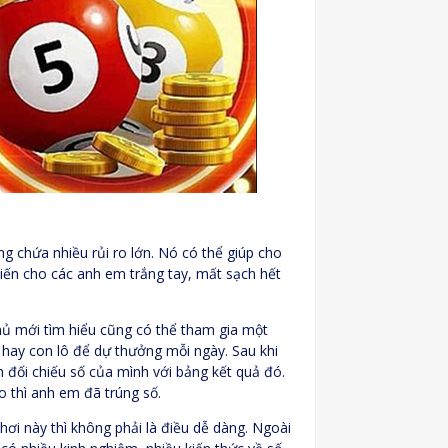
ng chứa nhiều rủi ro lớn. Nó có thể giúp cho
iến cho các anh em trắng tay, mất sạch hết
thủ mới tìm hiểu cũng có thể tham gia một
 hay con lô để dự thưởng mỗi ngày. Sau khi
h đối chiếu số của mình với bảng kết quả đó.
o thì anh em đã trúng số.
hơi này thì không phải là điều dễ dàng. Ngoài