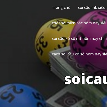
Skip
to
Trang chủ
soi cầu mb siêu 
content
chốt số miền bắc hôm nay siê
soi cầu xổ số mt hôm nay chín
cách soi cầu xổ số hôm nay si
soica