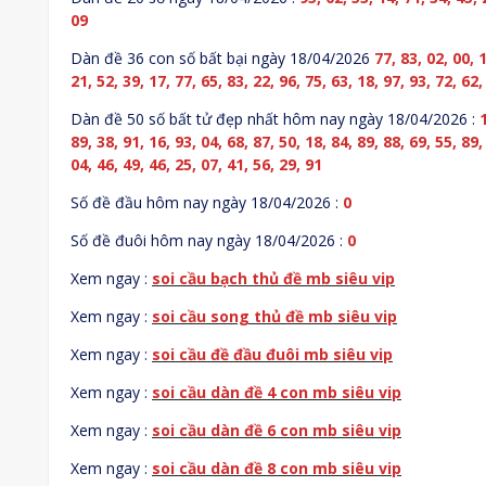
09
Dàn đề 36 con số bất bại ngày 18/04/2026
77, 83, 02, 00, 1
21, 52, 39, 17, 77, 65, 83, 22, 96, 75, 63, 18, 97, 93, 72, 62,
Dàn đề 50 số bất tử đẹp nhất hôm nay ngày 18/04/2026 :
89, 38, 91, 16, 93, 04, 68, 87, 50, 18, 84, 89, 88, 69, 55, 89,
04, 46, 49, 46, 25, 07, 41, 56, 29, 91
Số đề đầu hôm nay ngày 18/04/2026 :
0
Số đề đuôi hôm nay ngày 18/04/2026 :
0
Xem ngay :
soi cầu bạch thủ đề mb siêu vip
Xem ngay :
soi cầu song thủ đề mb siêu vip
Xem ngay :
soi cầu đề đầu đuôi mb siêu vip
Xem ngay :
soi cầu dàn đề 4 con mb siêu vip
Xem ngay :
soi cầu dàn đề 6 con mb siêu vip
Xem ngay :
soi cầu dàn đề 8 con mb siêu vip