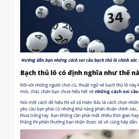
Hướng dẫn bạn những cách soi cầu bạch thủ lô chính xác
Bạch thủ lô có định nghĩa như thế n
Đối với những người chơi cũ, thuật ngữ về bạch thủ lô này 
mới, chắc chắn bạn chưa hiểu hết về
những cách soi cầu 
Nói một cách dễ hiểu thì xổ số miền Bắc là cách chọn những
yêu cầu bạn phải có những khả năng phán đoán chính xác, ch
thua trắng tay. Bạn không cần phải mất nhiều thời gian hay
thắng thì phần thưởng bạn nhận được sẽ vô cùng hấp dẫn.