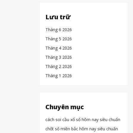
Lưu trữ
Tháng 6 2026
Tháng 5 2026
Tháng 4 2026
Tháng 3 2026
Tháng 2 2026
Tháng 1 2026
Chuyên mục
cách soi cầu xổ số hôm nay siêu chuẩn
chốt số miền bắc hôm nay siêu chuẩn