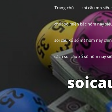
Skip
to
Trang chủ
soi cầu mb siêu 
content
chốt số miền bắc hôm nay siê
soi cầu xổ số mt hôm nay chín
cách soi cầu xổ số hôm nay si
soica