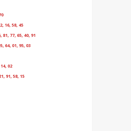
70
2, 16, 58, 45
, 81, 77, 65, 40, 91
05, 64, 01, 95, 03
 14, 02
21, 91, 58, 15