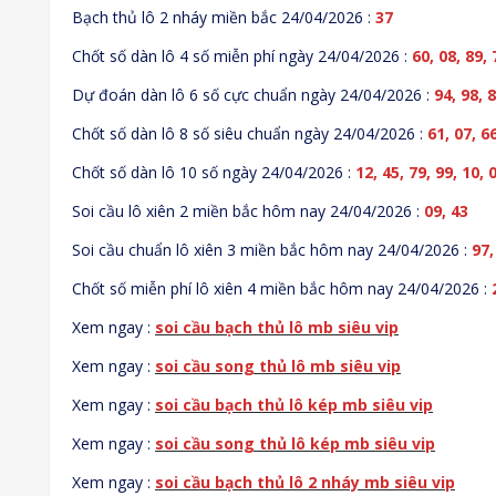
Bạch thủ lô 2 nháy miền bắc 24/04/2026 :
37
Chốt số dàn lô 4 số miễn phí ngày 24/04/2026 :
60, 08, 89, 
Dự đoán dàn lô 6 số cực chuẩn ngày 24/04/2026 :
94, 98, 8
Chốt số dàn lô 8 số siêu chuẩn ngày 24/04/2026 :
61, 07, 66
Chốt số dàn lô 10 số ngày 24/04/2026 :
12, 45, 79, 99, 10, 
Soi cầu lô xiên 2 miền bắc hôm nay 24/04/2026 :
09, 43
Soi cầu chuẩn lô xiên 3 miền bắc hôm nay 24/04/2026 :
97,
Chốt số miễn phí lô xiên 4 miền bắc hôm nay 24/04/2026 :
Xem ngay :
soi cầu bạch thủ lô mb siêu vip
Xem ngay :
soi cầu song thủ lô mb siêu vip
Xem ngay :
soi cầu bạch thủ lô kép mb siêu vip
Xem ngay :
soi cầu song thủ lô kép mb siêu vip
Xem ngay :
soi cầu bạch thủ lô 2 nháy mb siêu vip