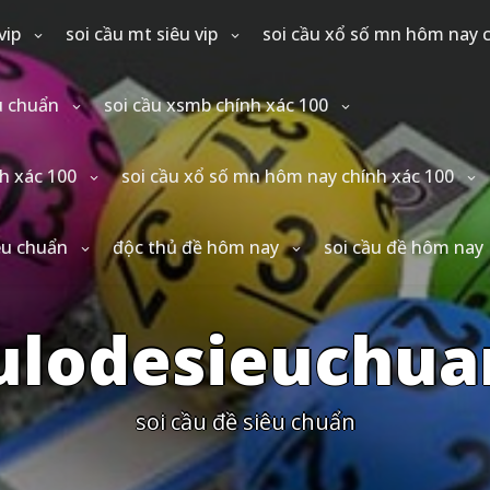
vip
soi cầu mt siêu vip
soi cầu xổ số mn hôm nay c
u chuẩn
soi cầu xsmb chính xác 100
h xác 100
soi cầu xổ số mn hôm nay chính xác 100
êu chuẩn
độc thủ đề hôm nay
soi cầu đề hôm nay
ulodesieuchu
soi cầu đề siêu chuẩn