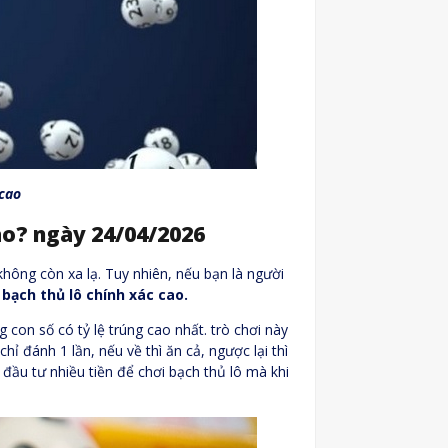
 cao
ào? ngày 24/04/2026
không còn xa lạ. Tuy nhiên, nếu bạn là người
bạch thủ lô chính xác cao.
 con số có tỷ lệ trúng cao nhất. trò chơi này
ỉ đánh 1 lần, nếu về thì ăn cả, ngược lại thì
 đầu tư nhiều tiền để chơi bạch thủ lô mà khi