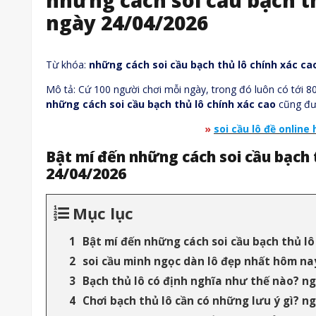
ngày 24/04/2026
Từ khóa:
những cách soi cầu bạch thủ lô chính xác ca
Mô tả: Cứ 100 người chơi mỗi ngày, trong đó luôn có tới 80
những cách soi cầu bạch thủ lô chính xác cao
cũng đư
»
soi cầu lô đề online
Bật mí đến những cách soi cầu bạch 
24/04/2026
Mục lục
Bật mí đến những cách soi cầu bạch thủ lô
soi cầu minh ngọc dàn lô đẹp nhất hôm na
Bạch thủ lô có định nghĩa như thế nào? n
Chơi bạch thủ lô cần có những lưu ý gì? n