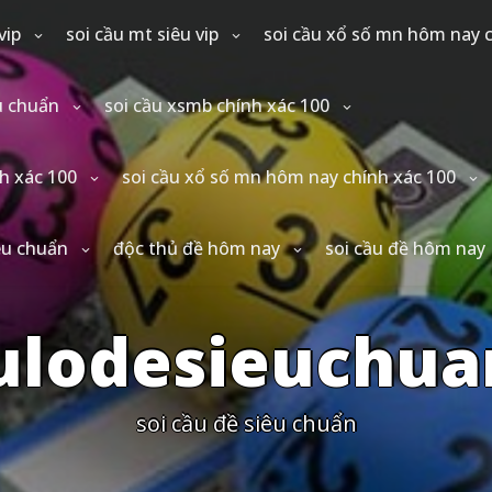
vip
soi cầu mt siêu vip
soi cầu xổ số mn hôm nay c
u chuẩn
soi cầu xsmb chính xác 100
h xác 100
soi cầu xổ số mn hôm nay chính xác 100
êu chuẩn
độc thủ đề hôm nay
soi cầu đề hôm nay
ulodesieuchu
soi cầu đề siêu chuẩn