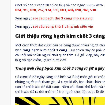
Chốt số dàn 3 càng 20 số có tỷ lệ về cao ngày 06/05/2026 
824, 915, 828, 262, 174, 599, 883, 404, 890, 940, 538
Xem ngay :
soi cầu bạch thủ 3 càng mb siêu vip
Xem ngay :
soi cầu song thủ 3 càng mb siêu vip
Giới thiệu rồng bạch kim chốt 3 càn
Một cách thức đặt cược cầu ba càng được nhiều người chơi
web
rồng bạch kim chốt 3 càng
. Tuy nhiên đây có phải 
câu hỏi mà nhiều người chơi quan tâm. Để giải đáp, hãy cùn
là gì và đặc điểm, lợi ích dưới đây.
Trang web rồng bạch kim chốt 3 càng là gì?
ngày 
Cá cược lô đề ngày càng phổ biến và là bộ môn giải trí ch
những người mới tham gia cá cược lô đề, bạn chắc chắn s
con số chính xác để đặt cược. Nắm bắt được khó khăn và n
chính xác đã ra đời nhằm hỗ trợ người chơi đặt cược lô đề