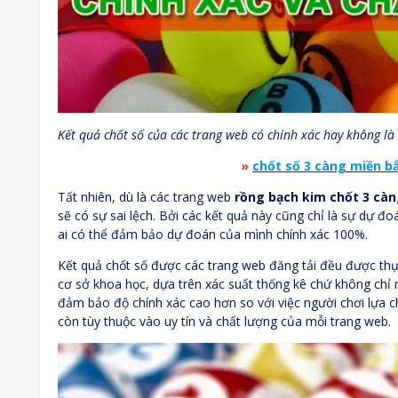
Kết quả chốt số của các trang web có chính xác hay không l
»
chốt số 3 càng miền b
Tất nhiên, dù là các trang web
rồng bạch kim chốt 3 cà
sẽ có sự sai lệch. Bởi các kết quả này cũng chỉ là sự dự 
ai có thể đảm bảo dự đoán của mình chính xác 100%.
Kết quả chốt số được các trang web đăng tải đều được th
cơ sở khoa học, dựa trên xác suất thống kê chứ không chỉ m
đảm bảo độ chính xác cao hơn so với việc người chơi lựa 
còn tùy thuộc vào uy tín và chất lượng của mỗi trang web.