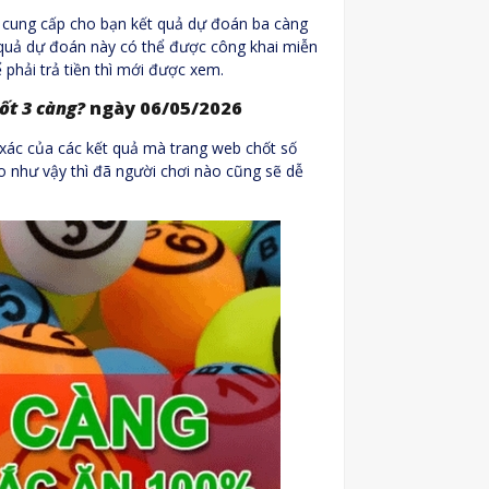
ẽ cung cấp cho bạn kết quả dự đoán ba càng
quả dự đoán này có thể được công khai miễn
 phải trả tiền thì mới được xem.
ốt 3 càng?
ngày 06/05/2026
h xác của các kết quả mà trang web chốt số
ao như vậy thì đã người chơi nào cũng sẽ dễ