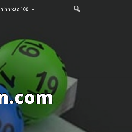
hính xác 100
an.com