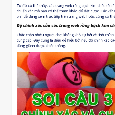
Từ đó có thể thấy, các trang web rồng bạch kim chốt số s
chuẩn xác mà bạn có thể tham khảo để đặt cược. Các kết 
phí, dễ dàng xem trực tiếp trên trang web hoặc cũng có thể
Độ chính xác của các trang web rồng bạch kim ch
Chắc chắn nhiều người chơi không khỏi tự hỏi về tính chín
cung cấp. Đây cũng là điều dễ hiểu bởi nếu độ chính xác c
dàng giành được chiến thắng.