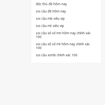
độc thủ đề hôm nay
soi cầu đề hôm nay
soi cầu mb siêu vip
soi cầu mt siêu vip
soi cầu xổ số mn hôm nay chính xác
100
soi cầu xổ số mt hôm nay chính xác
100
soi cầu xsmb chính xác 100