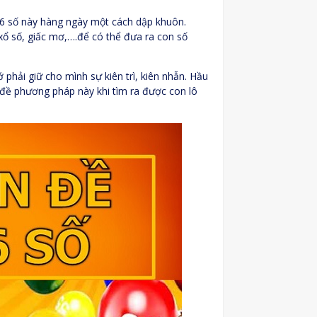
36 số này hàng ngày một cách dập khuôn.
ổ số, giấc mơ,….để có thể đưa ra con số
 phải giữ cho mình sự kiên trì, kiên nhẫn. Hầu
 đề phương pháp này khi tìm ra được con lô