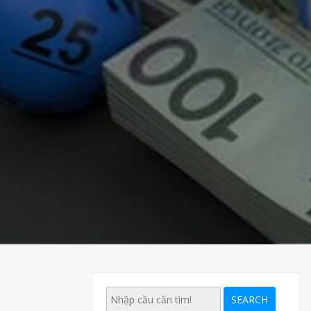
SEARCH