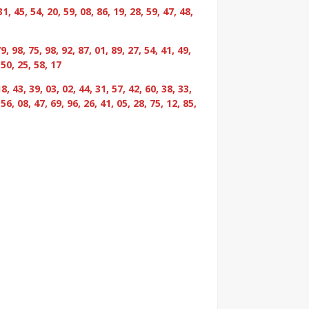
31, 45, 54, 20, 59, 08, 86, 19, 28, 59, 47, 48,
9, 98, 75, 98, 92, 87, 01, 89, 27, 54, 41, 49,
 50, 25, 58, 17
18, 43, 39, 03, 02, 44, 31, 57, 42, 60, 38, 33,
 56, 08, 47, 69, 96, 26, 41, 05, 28, 75, 12, 85,