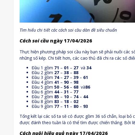
Tìm hiểu chi tiết các cách soi cầu dàn đề siêu chuẩn
Cách soi cầu
ngày 17/04/2026
Thực hiện phương pháp soi cầu này bạn sẽ phải nuôi các số 
những số kép. Chi tiết hơn, các cao thủ đã chi ra các số đi
Đầu 1 gồm
71
–
01
–
27
và
34
Đầu 2 gồm
27
–
38
–
88
Đầu 3 gồm
74
–
27
–
39
–
61
Đầu 4 gồm
41
–
90
–
98
Đầu 5 gồm
50
–
56
–
68
và
86
Đầu 6 gồm
44
–
31
–
77
Đầu 7 gồm
85
–
10
–
74
–
44
Đầu 8 gồm
83
–
18
–
02
Đầu 9 gồm
77
–
11
–
80
–
93
Tổng kết lại các số ta sẽ có được gồm 36 số chẵn, loại bỏ 
được đánh theo tuần là có thể tìm được chiến thắng. Bởi lẽ 
Cách nuôi hiệu quả
ngày 17/04/2026