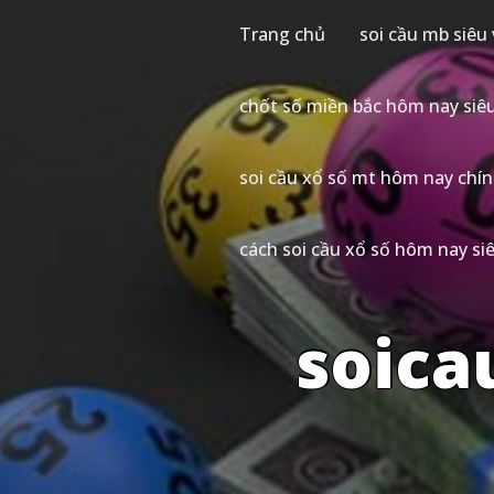
Skip
to
Trang chủ
soi cầu mb siêu 
content
chốt số miền bắc hôm nay siê
soi cầu xổ số mt hôm nay chín
cách soi cầu xổ số hôm nay si
soica