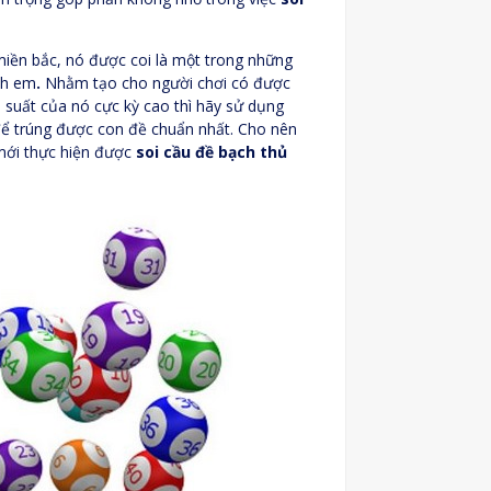
 miền bắc, nó được coi là một trong những
nh em
.
Nhằm tạo cho người chơi có được
n suất của nó cực kỳ cao thì hãy sử dụng
 để trúng được con đề chuẩn nhất. Cho nên
 mới thực hiện được
soi cầu đề bạch thủ