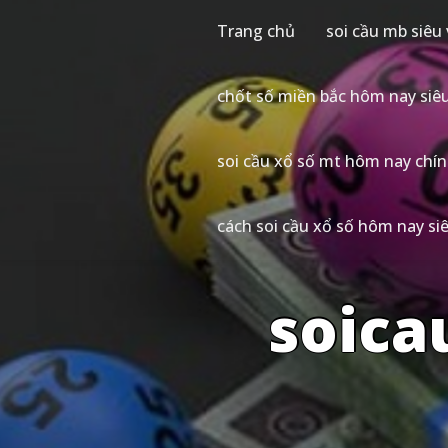
Skip
to
Trang chủ
soi cầu mb siêu 
content
chốt số miền bắc hôm nay siê
soi cầu xổ số mt hôm nay chín
cách soi cầu xổ số hôm nay si
soica