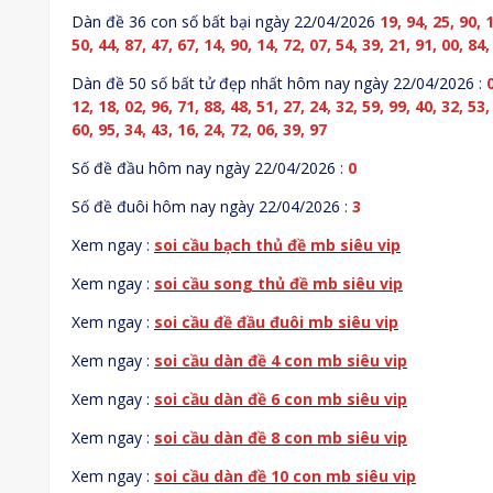
Dàn đề 36 con số bất bại ngày 22/04/2026
19, 94, 25, 90, 1
50, 44, 87, 47, 67, 14, 90, 14, 72, 07, 54, 39, 21, 91, 00, 84,
Dàn đề 50 số bất tử đẹp nhất hôm nay ngày 22/04/2026 :
12, 18, 02, 96, 71, 88, 48, 51, 27, 24, 32, 59, 99, 40, 32, 53,
60, 95, 34, 43, 16, 24, 72, 06, 39, 97
Số đề đầu hôm nay ngày 22/04/2026 :
0
Số đề đuôi hôm nay ngày 22/04/2026 :
3
Xem ngay :
soi cầu bạch thủ đề mb siêu vip
Xem ngay :
soi cầu song thủ đề mb siêu vip
Xem ngay :
soi cầu đề đầu đuôi mb siêu vip
Xem ngay :
soi cầu dàn đề 4 con mb siêu vip
Xem ngay :
soi cầu dàn đề 6 con mb siêu vip
Xem ngay :
soi cầu dàn đề 8 con mb siêu vip
Xem ngay :
soi cầu dàn đề 10 con mb siêu vip