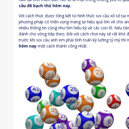
cầu đề bạch thủ hôm nay.
Với cách thức được tổng kết từ hình thức soi cầu xổ số tại
phương pháp có triển vọng mang lại hiệu quả lớn về cho a
nhiều thông tin cũng như tìm hiểu kỹ về các con lô. Nếu tầ
đánh cho vòng tiếp theo. Đối với cách chơi này sẽ rất khó
trước khi soi cầu anh em phải tính toán kỹ lưỡng tỷ mỷ thì
hôm nay
một cách thành công nhất.