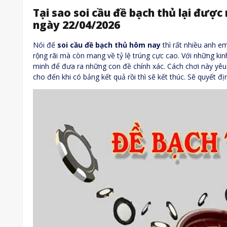
Tại sao soi cầu đề bạch thủ lại được
ngày 22/04/2026
Nói đế
soi cầu đề bạch thủ hôm nay
thì rất nhiều anh e
rộng rãi mà còn mang về tỷ lệ trúng cực cao. Với những k
minh để đưa ra những con đề chính xác. Cách chơi này yêu
cho đến khi có bảng kết quả rồi thì sẽ kết thúc. Sẽ quyết đ