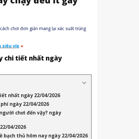
cách chơi đơn giản mang lại xác suất trúng
 siêu víp
«
 chi tiết nhất ngày
tiết nhất ngày 22/04/2026
 phí ngày 22/04/2026
 người chơi đến vậy? ngày
 22/04/2026
ề bạch thủ hôm nay ngày 22/04/2026