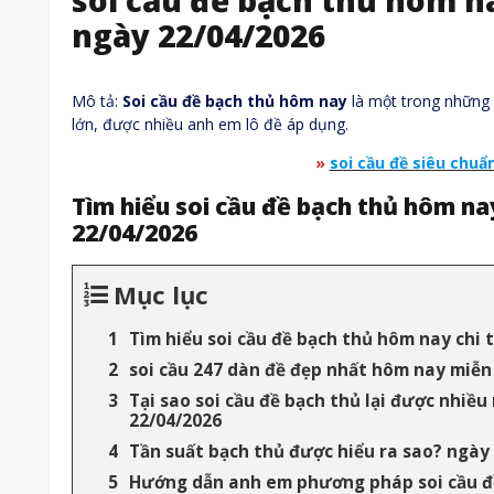
ngày 22/04/2026
Mô tả:
Soi cầu đề bạch thủ hôm nay
là một trong những 
lớn, được nhiều anh em lô đề áp dụng.
»
soi cầu đề siêu chuẩn
Tìm hiểu soi cầu đề bạch thủ hôm nay
22/04/2026
Mục lục
Tìm hiểu soi cầu đề bạch thủ hôm nay chi 
soi cầu 247 dàn đề đẹp nhất hôm nay miễn
Tại sao soi cầu đề bạch thủ lại được nhiều
22/04/2026
Tần suất bạch thủ được hiểu ra sao? ngày
Hướng dẫn anh em phương pháp soi cầu đ