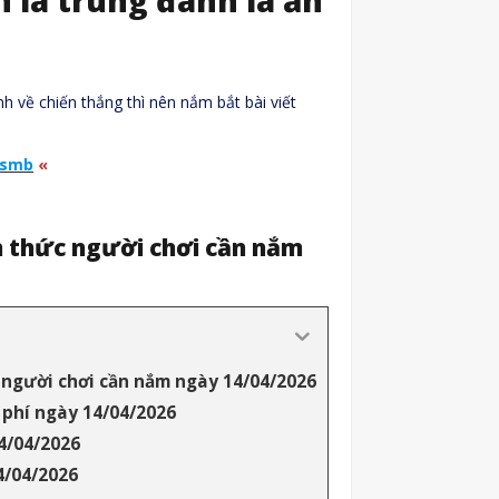
 về chiến thắng thì nên nắm bắt bài viết
 xsmb
«
n thức người chơi cần nắm
 người chơi cần nắm ngày 14/04/2026
 phí ngày 14/04/2026
14/04/2026
4/04/2026