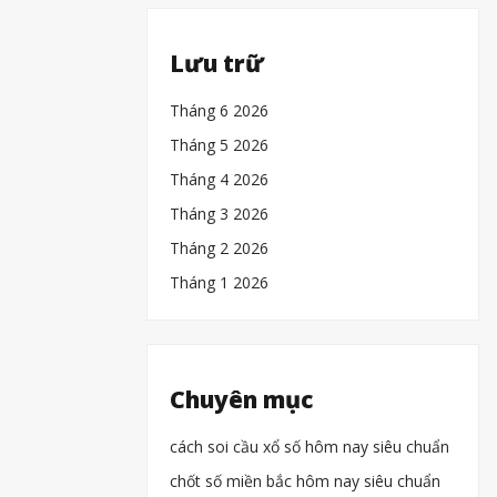
Lưu trữ
Tháng 6 2026
Tháng 5 2026
Tháng 4 2026
Tháng 3 2026
Tháng 2 2026
Tháng 1 2026
Chuyên mục
cách soi cầu xổ số hôm nay siêu chuẩn
chốt số miền bắc hôm nay siêu chuẩn