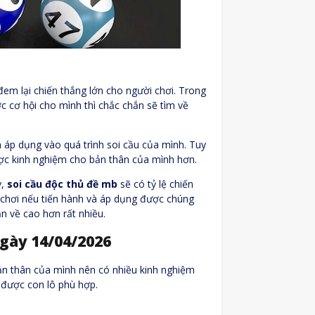
em lại chiến thắng lớn cho người chơi. Trong
 cơ hội cho mình thì chắc chắn sẽ tìm về
 áp dụng vào quá trình soi cầu của mình. Tuy
ược kinh nghiệm cho bản thân của mình hơn.
y,
soi cầu độc thủ đề mb
sẽ có tỷ lệ chiến
chơi nếu tiến hành và áp dụng được chúng
ận về cao hơn rất nhiều.
ngày 14/04/2026
ản thân của mình nên có nhiều kinh nghiệm
y được con lô phù hợp.