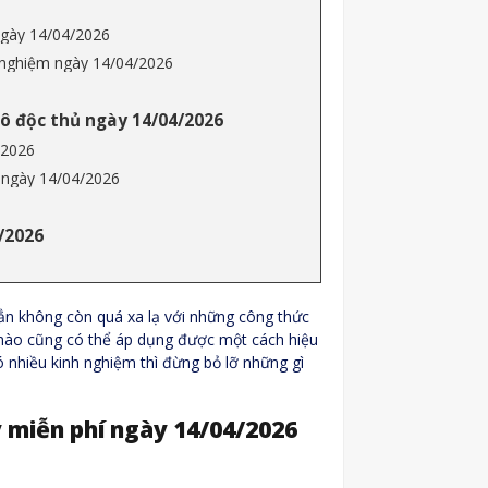
ngày 14/04/2026
 nghiệm ngày 14/04/2026
lô độc thủ ngày 14/04/2026
/2026
 ngày 14/04/2026
/2026
ẳn không còn quá xa lạ với những công thức
 nào cũng có thể áp dụng được một cách hiệu
nhiều kinh nghiệm thì đừng bỏ lỡ những gì
 miễn phí ngày 14/04/2026