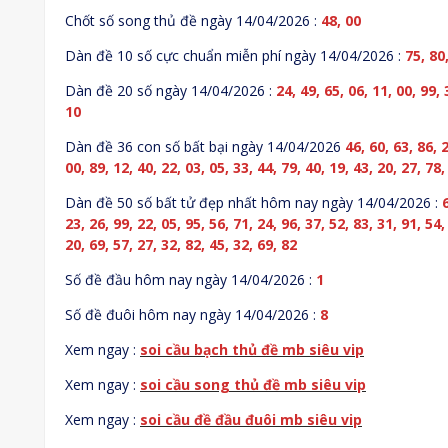
Chốt số song thủ đề ngày 14/04/2026 :
48, 00
Dàn đề 10 số cực chuẩn miễn phí ngày 14/04/2026 :
75, 80,
Dàn đề 20 số ngày 14/04/2026 :
24, 49, 65, 06, 11, 00, 99, 
10
Dàn đề 36 con số bất bại ngày 14/04/2026
46, 60, 63, 86, 2
00, 89, 12, 40, 22, 03, 05, 33, 44, 79, 40, 19, 43, 20, 27, 78,
Dàn đề 50 số bất tử đẹp nhất hôm nay ngày 14/04/2026 :
23, 26, 99, 22, 05, 95, 56, 71, 24, 96, 37, 52, 83, 31, 91, 54,
20, 69, 57, 27, 32, 82, 45, 32, 69, 82
Số đề đầu hôm nay ngày 14/04/2026 :
1
Số đề đuôi hôm nay ngày 14/04/2026 :
8
Xem ngay :
soi cầu bạch thủ đề mb siêu vip
Xem ngay :
soi cầu song thủ đề mb siêu vip
Xem ngay :
soi cầu đề đầu đuôi mb siêu vip