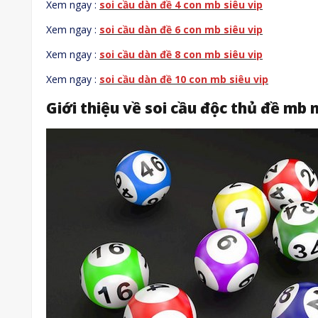
Xem ngay :
soi cầu dàn đề 4 con mb siêu vip
Xem ngay :
soi cầu dàn đề 6 con mb siêu vip
Xem ngay :
soi cầu dàn đề 8 con mb siêu vip
Xem ngay :
soi cầu dàn đề 10 con mb siêu vip
Giới thiệu về soi cầu độc thủ đề mb