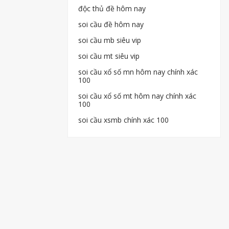
độc thủ đề hôm nay
soi cầu đề hôm nay
soi cầu mb siêu vip
soi cầu mt siêu vip
soi cầu xổ số mn hôm nay chính xác
100
soi cầu xổ số mt hôm nay chính xác
100
soi cầu xsmb chính xác 100