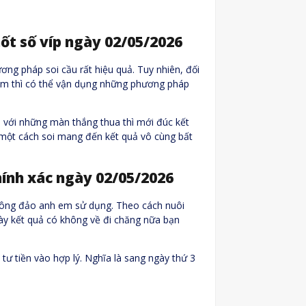
ốt số víp ngày 02/05/2026
ng pháp soi cầu rất hiệu quả. Tuy nhiên, đối
iệm thì có thể vận dụng những phương pháp
 với những màn thắng thua thì mới đúc kết
 một cách soi mang đến kết quả vô cùng bất
hính xác ngày 02/05/2026
đông đảo anh em sử dụng. Theo cách nuôi
gày kết quả có không về đi chăng nữa bạn
 tư tiền vào hợp lý. Nghĩa là sang ngày thứ 3