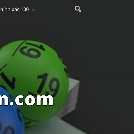
hính xác 100
an.com