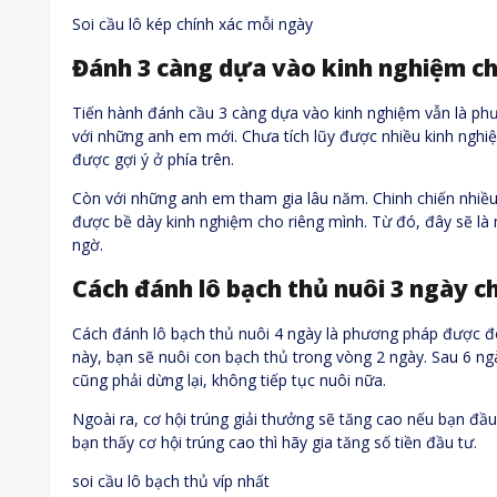
Soi cầu lô kép chính xác mỗi ngày
Đánh 3 càng dựa vào kinh nghiệm ch
Tiến hành đánh cầu 3 càng dựa vào kinh nghiệm vẫn là phươ
với những anh em mới. Chưa tích lũy được nhiều kinh ngh
được gợi ý ở phía trên.
Còn với những anh em tham gia lâu năm. Chinh chiến nhiều
được bề dày kinh nghiệm cho riêng mình. Từ đó, đây sẽ là
ngờ.
Cách đánh lô bạch thủ nuôi 3 ngày c
Cách đánh lô bạch thủ nuôi 4 ngày là phương pháp được 
này, bạn sẽ nuôi con bạch thủ trong vòng 2 ngày. Sau 6 n
cũng phải dừng lại, không tiếp tục nuôi nữa.
Ngoài ra, cơ hội trúng giải thưởng sẽ tăng cao nếu bạn đầu
bạn thấy cơ hội trúng cao thì hãy gia tăng số tiền đầu tư.
soi cầu lô bạch thủ víp nhất