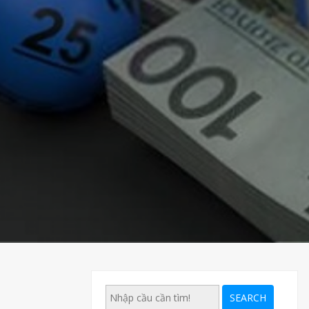
SEARCH