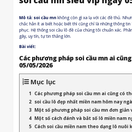
Mô tả: soi cầu mn
không còn gì xa lạ với các đề thủ. Nhưn
chắc hẳn ít ai biết hoặc biết thì cũng chỉ là những thông ti
phục. Hệ thống soi cầu lô đề của chúng tôi chuẩn xác. Phân
gãy, uy tín, tự tin thắng lớn.
Bài viết:
Các phương pháp soi cầu mn ai cũng
05/05/2026
Mục lục
Các phương pháp soi cầu mn ai cũng có th
soi cầu lô đẹp nhất miền nam hôm nay ngà
Một số phương pháp soi cầu mn đơn giản 
Một số cách đánh và bắt số lô miền nam n
Cách soi cầu miền nam theo dạng lô nuôi 