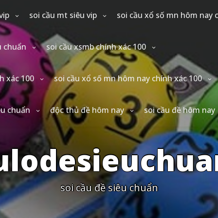
vip
soi cầu mt siêu vip
soi cầu xổ số mn hôm nay c
u chuẩn
soi cầu xsmb chính xác 100
h xác 100
soi cầu xổ số mn hôm nay chính xác 100
êu chuẩn
độc thủ đề hôm nay
soi cầu đề hôm nay
ulodesieuchu
soi cầu đề siêu chuẩn