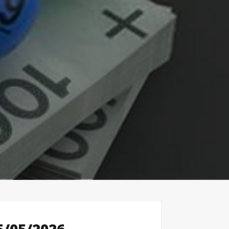
5/05/2026