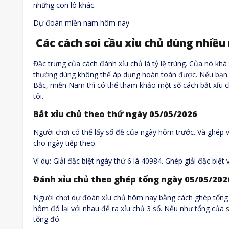
những con lô khác.
Dự đoán miền nam hôm nay
Các cách soi cầu xỉu chủ dùng nhiều
Đặc trưng của cách đánh xỉu chủ là tỷ lệ trúng. Của nó kh
thường dùng không thế áp dụng hoàn toàn được. Nếu bạn
Bắc, miền Nam thì có thể tham khảo một số cách bắt xỉu c
tôi.
Bắt xỉu chủ theo thứ ngày 05/05/2026
Người chơi có thể lấy số đề của ngày hôm trước. Và ghép v
cho ngày tiếp theo.
Ví dụ: Giải đặc biệt ngày thứ 6 là 40984. Ghép giải đặc biệt
Đánh xỉu chủ theo ghép tổng ngày 05/05/202
Người chơi dự đoán xỉu chủ hôm nay bằng cách ghép tổng
hôm đó lại với nhau để ra xỉu chủ 3 số. Nếu như tổng của s
tổng đó.