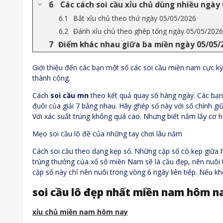
Các cách soi cầu xỉu chủ dùng nhiều ngày
Bắt xỉu chủ theo thứ ngày 05/05/2026
Đánh xỉu chủ theo ghép tổng ngày 05/05/2026
Điểm khác nhau giữa ba miền ngày 05/05/
Giới thiệu đến các bạn một số các soi cầu miền nam cực k
thành công.
Cách
soi cầu mn
theo kết quả quay số hàng ngày. Các bạn
đuôi của giải 7 bằng nhau. Hãy ghép số này với số chính gi
Với xác suất trúng không quá cao. Nhưng biết nắm lấy cơ hộ
Mẹo soi cầu lô đề của những tay chơi lâu năm
Cách soi cầu theo dạng kẹp số. Những cặp số có kẹp giữa ha
trúng thưởng của xổ số miền Nam sẽ là cầu đẹp, nên nuôi t
cặp số này chỉ nên nuôi trong vòng 6 ngày liên tiếp. Nếu k
soi cầu lô đẹp nhất miền nam hôm n
xỉu chủ miền nam hôm nay