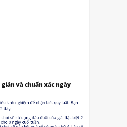
giản và chuẩn xác ngày
iều kinh nghiệm để nhận biết quy luật. Bạn
i đây:
i chơi sẽ sử dụng đầu đuôi của giải đặc biệt 2
 cho 0 ngày cuối tuần.
i chơi sẽ vào kết quả xổ số ngày thứ 4. Lấy số