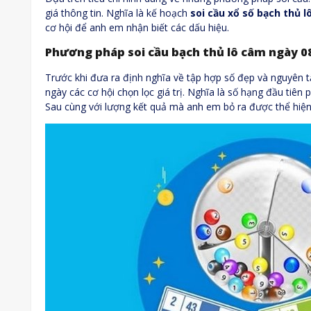
giá thông tin. Nghĩa là kế hoạch
soi cầu xổ số bạch thủ 
cơ hội để anh em nhận biết các dấu hiệu.
Phương pháp soi cầu bạch thủ lô câm ngày 0
Trước khi đưa ra định nghĩa về tập hợp số đẹp và nguyên t
ngày các cơ hội chọn lọc giá trị. Nghĩa là số hạng đầu tiên 
Sau cùng với lượng kết quả mà anh em bỏ ra được thể hiện