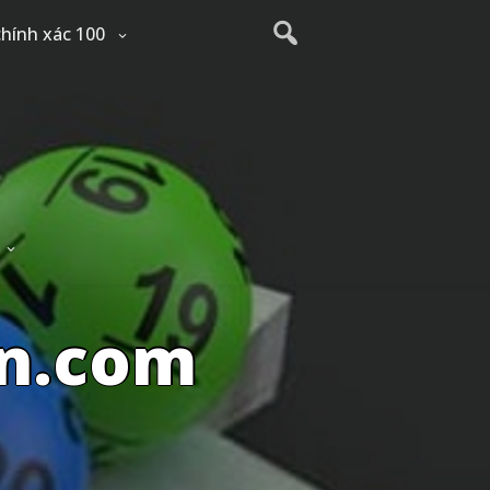
hính xác 100
an.com