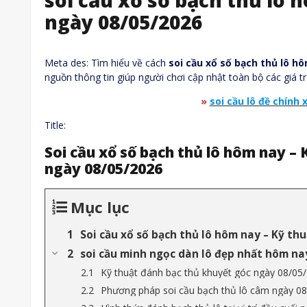
ngày 08/05/2026
Meta des: Tìm hiểu về cách
soi cầu xổ số bạch thủ lô h
nguồn thông tin giúp người chơi cập nhật toàn bộ các giá tr
»
soi cầu lô đề chính 
Title:
Soi cầu xổ số bạch thủ lô hôm nay – 
ngày 08/05/2026
Mục lục
Soi cầu xổ số bạch thủ lô hôm nay – Kỹ th
soi cầu minh ngọc dàn lô đẹp nhất hôm na
Kỹ thuật đánh bạc thủ khuyết góc ngày 08/05
Phương pháp soi cầu bạch thủ lô câm ngày 0