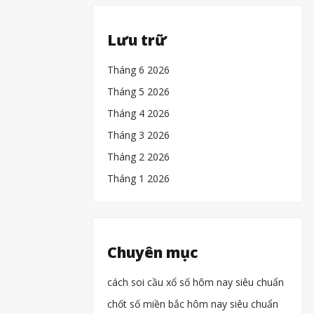
Lưu trữ
Tháng 6 2026
Tháng 5 2026
Tháng 4 2026
Tháng 3 2026
Tháng 2 2026
Tháng 1 2026
Chuyên mục
cách soi cầu xổ số hôm nay siêu chuẩn
chốt số miền bắc hôm nay siêu chuẩn