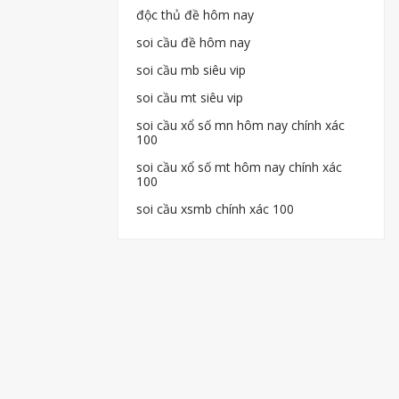
độc thủ đề hôm nay
soi cầu đề hôm nay
soi cầu mb siêu vip
soi cầu mt siêu vip
soi cầu xổ số mn hôm nay chính xác
100
soi cầu xổ số mt hôm nay chính xác
100
soi cầu xsmb chính xác 100