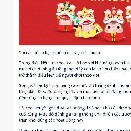
Soi cầu xổ số bạch thủ hôm nay cực chuẩn
Trong điều kiện lựa chọn các số hạn với khả năng phân tích
mục đích đánh giá. Đồng thời đây còn là cơ hội chấp nhận đ
trở thành điều kiện để người chơi theo dõi.
Song với các kỹ thuật nâng cao mức độ thắng dành cho an
tăng dần. Điều đó đồng nghĩa với mục tiêu phấn đáng thôn
đến từng số hạng cho quyết định tiếp theo.
Lối chơi khuyết góc đưa ra khoảng 4 số hạn cho các dự đoa
cuối cùng. Mức độ đánh giá từng thông tin nói lên các trườ
triển khai đúng các hoạt động này.
Dựa trên tiêu chí hình dung về những phương pháp soi cầu