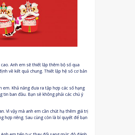
 cao. Anh em sẽ thiết lập thêm bộ số qua
ịnh về kết quả chung. Thiết lập hệ số cơ bản
h em. Khả năng đưa ra tập hợp các số hạng
g tin ban đầu. Bạn sẽ không phải các chú ý
n. Vì vậy mà anh em cần chút hạ thêm giá trị
ng hợp riêng. Sau cùng còn là bí quyết để bạn
. Anh em tiếp tục thay đổi sang mức độ đánh