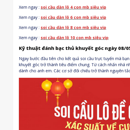
Xem ngay :
soi cầu dàn lô 4 con mb siêu vip
Xem ngay :
soi cầu dàn lô 6 con mb siêu vip
Xem ngay :
soi cầu dàn lô 8 con mb siêu vip
Xem ngay :
soi cầu dàn lô 10 con mb siêu vip
Kỹ thuật đánh bạc thủ khuyết góc ngày 08/0
Ngay bước đầu tiên cho kết quả soi cầu trực tuyến mà bạ
khuyết góc trở thành tiêu điểm chung. Từ cách nhấn nhá
dành cho anh em. Các cơ sở đối chiếu trở thành nguyên tắc 