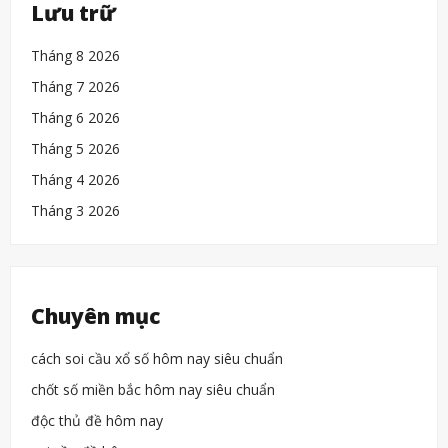
Lưu trữ
Tháng 8 2026
Tháng 7 2026
Tháng 6 2026
Tháng 5 2026
Tháng 4 2026
Tháng 3 2026
Chuyên mục
cách soi cầu xổ số hôm nay siêu chuẩn
chốt số miền bắc hôm nay siêu chuẩn
độc thủ đề hôm nay