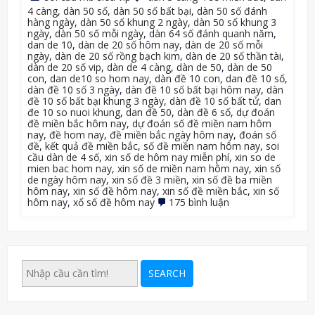
4 càng
,
dàn 50 số
,
dàn 50 số bất bại
,
dàn 50 số đánh
hàng ngày
,
dàn 50 số khung 2 ngày
,
dàn 50 số khung 3
ngày
,
dàn 50 số mỗi ngày
,
dàn 64 số đánh quanh năm
,
dan de 10
,
dàn de 20 số hôm nay
,
dàn de 20 số mỗi
ngày
,
dàn de 20 số rồng bạch kim
,
dàn de 20 số thần tài
,
dàn de 20 số vip
,
dàn de 4 càng
,
dàn de 50
,
dàn de 50
con
,
dan de10 so hom nay
,
dàn đề 10 con
,
dan đề 10 số
,
dàn đề 10 số 3 ngày
,
dàn đề 10 số bất bại hôm nay
,
dàn
đề 10 số bất bại khung 3 ngày
,
dàn đề 10 số bất tử
,
dan
đe 10 so nuoi khung
,
dan đề 50
,
dàn đề 6 số
,
dự đoán
đề miền bắc hôm nay
,
dự đoán số đề miền nam hôm
nay
,
đề hom nay
,
đề miền bắc ngày hôm nay
,
đoán số
đề
,
kết quả đề miền bắc
,
số đề miền nam hôm nay
,
soi
cầu dàn de 4 số
,
xin số de hôm nay miễn phí
,
xin so de
mien bac hom nay
,
xin số de miền nam hôm nay
,
xin số
de ngày hôm nay
,
xin số đề 3 miền
,
xin số đề ba miền
hôm nay
,
xin số đề hôm nay
,
xin số đề miền bắc
,
xin số
ở
hôm nay
,
xổ số đề hôm nay
175 bình luận
soi
cầu
dàn
đề
8
con
SEARCH
mb
siêu
vip