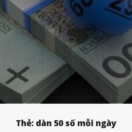
Thẻ:
dàn 50 số mỗi ngày