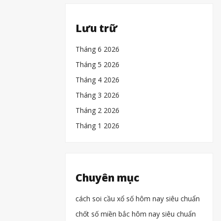
Lưu trữ
Tháng 6 2026
Tháng 5 2026
Tháng 4 2026
Tháng 3 2026
Tháng 2 2026
Tháng 1 2026
Chuyên mục
cách soi cầu xổ số hôm nay siêu chuẩn
chốt số miền bắc hôm nay siêu chuẩn