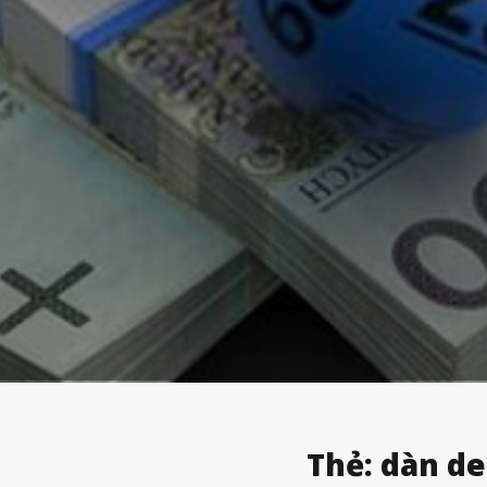
Thẻ:
dàn de