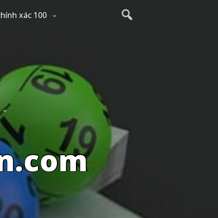
hính xác 100
an.com