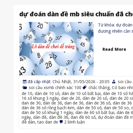
dự đoán dàn đề mb siêu chuẩn đã chố
Từ khóa: dự đoán
đương nhiên cần s
Read More
đã câp nhật:
Chủ Nhật, 31/05/2026 - 20:05
soi cầu
soi cầu xsmb chính xác 100
chắc thắng
,
Có bao nhi
de 10
,
dàn de 10 số
,
dàn de 10 số bất bại
,
dàn de 10 số h
16 số khung 3 ngày
,
dan de 20
,
dàn de 20 số
,
dàn de 20 
dan de 30
,
dàn de 36
,
dan de 36
,
dàn de 36 số
,
dàn de 36
dàn de 36 số rồng bạch kim
,
dàn de 50 số
,
dan de 50 so
,
dàn de 50 số khung 1 ngày
,
dàn de 60 số bất bại
,
dàn de 
ngày
,
dàn đề
,
dàn đề 36
,
dan đề 60 số
,
dự đoán dàn đề m
ở
đề dàn
,
tao dan de
2 bình luận
dự
đoán