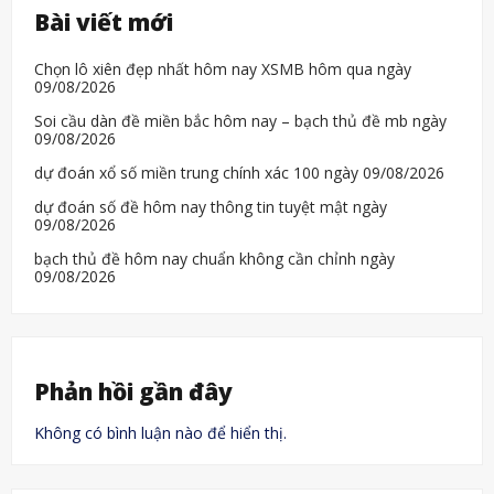
Bài viết mới
Chọn lô xiên đẹp nhất hôm nay XSMB hôm qua ngày
09/08/2026
Soi cầu dàn đề miền bắc hôm nay – bạch thủ đề mb ngày
09/08/2026
dự đoán xổ số miền trung chính xác 100 ngày 09/08/2026
dự đoán số đề hôm nay thông tin tuyệt mật ngày
09/08/2026
bạch thủ đề hôm nay chuẩn không cần chỉnh ngày
09/08/2026
Phản hồi gần đây
Không có bình luận nào để hiển thị.