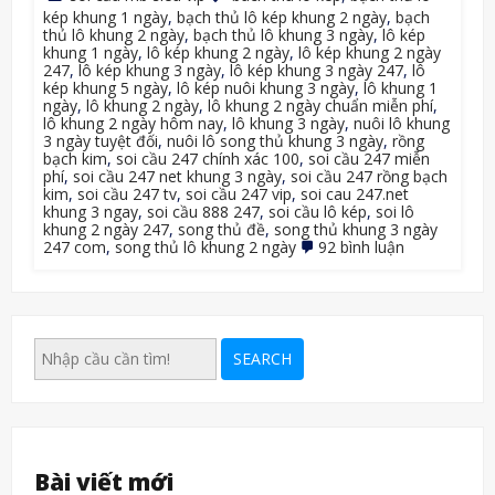
kép khung 1 ngày
,
bạch thủ lô kép khung 2 ngày
,
bạch
thủ lô khung 2 ngày
,
bạch thủ lô khung 3 ngày
,
lô kép
khung 1 ngày
,
lô kép khung 2 ngày
,
lô kép khung 2 ngày
247
,
lô kép khung 3 ngày
,
lô kép khung 3 ngày 247
,
lô
kép khung 5 ngày
,
lô kép nuôi khung 3 ngày
,
lô khung 1
ngày
,
lô khung 2 ngày
,
lô khung 2 ngày chuẩn miễn phí
,
lô khung 2 ngày hôm nay
,
lô khung 3 ngày
,
nuôi lô khung
3 ngày tuyệt đối
,
nuôi lô song thủ khung 3 ngày
,
rồng
bạch kim
,
soi cầu 247 chính xác 100
,
soi cầu 247 miễn
phí
,
soi cầu 247 net khung 3 ngày
,
soi cầu 247 rồng bạch
kim
,
soi cầu 247 tv
,
soi cầu 247 vip
,
soi cau 247.net
khung 3 ngay
,
soi cầu 888 247
,
soi cầu lô kép
,
soi lô
khung 2 ngày 247
,
song thủ đề
,
song thủ khung 3 ngày
ở
247 com
,
song thủ lô khung 2 ngày
92 bình luận
soi
cầu
song
thủ
lô
kép
SEARCH
mb
siêu
vip
Bài viết mới