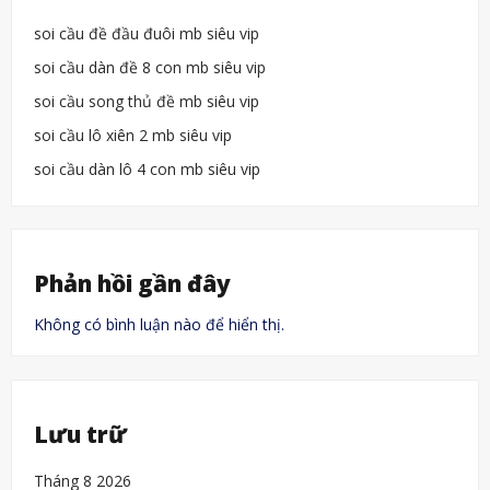
soi cầu đề đầu đuôi mb siêu vip
soi cầu dàn đề 8 con mb siêu vip
soi cầu song thủ đề mb siêu vip
soi cầu lô xiên 2 mb siêu vip
soi cầu dàn lô 4 con mb siêu vip
Phản hồi gần đây
Không có bình luận nào để hiển thị.
Lưu trữ
Tháng 8 2026