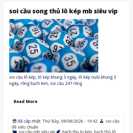
soi cầu song thủ lô kép mb siêu vip
soi cầu lô kép, lô kép khung 3 ngày, lô kép nuôi khung 3
ngày, rồng bạch kim, soi cầu 247 rồng
Read More
đã câp nhật:
Thứ Bảy, 08/08/2026 - 19:42
soi cầu
đề siêu chuẩn
soi cầu mb siêu vip
bach thu lo kep
,
bạch thủ lô