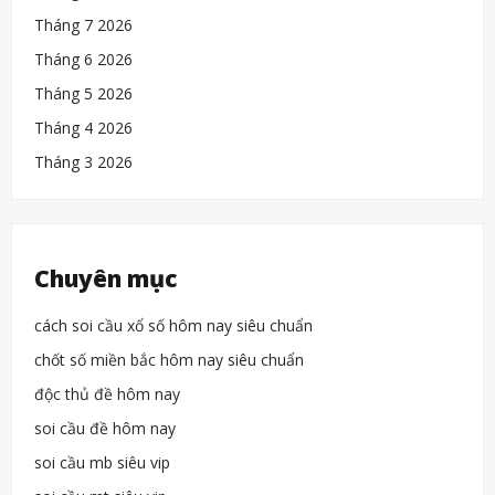
Tháng 7 2026
Tháng 6 2026
Tháng 5 2026
Tháng 4 2026
Tháng 3 2026
Chuyên mục
cách soi cầu xổ số hôm nay siêu chuẩn
chốt số miền bắc hôm nay siêu chuẩn
độc thủ đề hôm nay
soi cầu đề hôm nay
soi cầu mb siêu vip