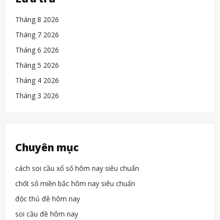
Tháng 8 2026
Tháng 7 2026
Tháng 6 2026
Tháng 5 2026
Tháng 4 2026
Tháng 3 2026
Chuyên mục
cách soi cầu xổ số hôm nay siêu chuẩn
chốt số miền bắc hôm nay siêu chuẩn
độc thủ đề hôm nay
soi cầu đề hôm nay