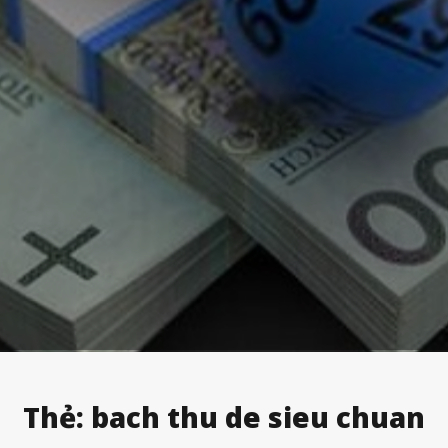
Thẻ:
bach thu de sieu chuan