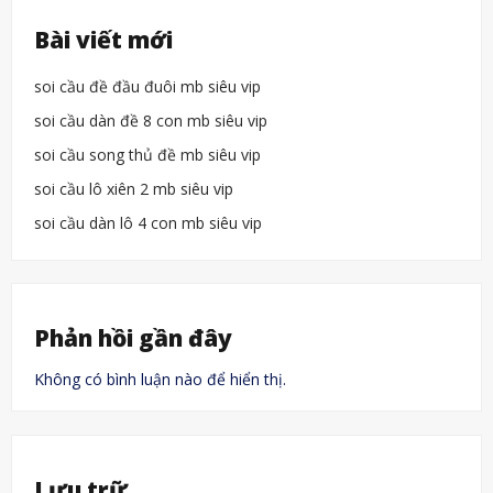
Bài viết mới
soi cầu đề đầu đuôi mb siêu vip
soi cầu dàn đề 8 con mb siêu vip
soi cầu song thủ đề mb siêu vip
soi cầu lô xiên 2 mb siêu vip
soi cầu dàn lô 4 con mb siêu vip
Phản hồi gần đây
Không có bình luận nào để hiển thị.
Lưu trữ