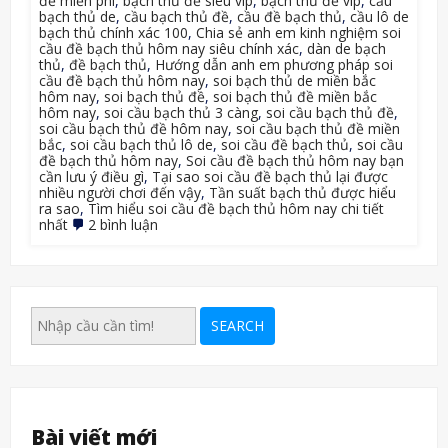
đề miễn phí
,
bạch thủ đề siêu vip
,
bạch thủ đề vip
,
cầu
bạch thủ de
,
cầu bạch thủ đề
,
cầu đề bạch thủ
,
cầu lô de
bạch thủ chính xác 100
,
Chia sẻ anh em kinh nghiệm soi
cầu đề bạch thủ hôm nay siêu chính xác
,
dàn de bạch
thủ
,
đề bạch thủ
,
Hướng dẫn anh em phương pháp soi
cầu đề bạch thủ hôm nay
,
soi bạch thủ de miền bắc
hôm nay
,
soi bạch thủ đề
,
soi bạch thủ đề miền bắc
hôm nay
,
soi cầu bạch thủ 3 càng
,
soi cầu bạch thủ đề
,
soi cầu bạch thủ đề hôm nay
,
soi cầu bạch thủ đề miền
bắc
,
soi cầu bạch thủ lô de
,
soi cầu đề bạch thủ
,
soi cầu
đề bạch thủ hôm nay
,
Soi cầu đề bạch thủ hôm nay bạn
cần lưu ý điều gì
,
Tại sao soi cầu đề bạch thủ lại được
nhiều người chơi đến vậy
,
Tần suất bạch thủ được hiểu
ra sao
,
Tìm hiểu soi cầu đề bạch thủ hôm nay chi tiết
ở
nhất
2 bình luận
soi
cầu
đề
bạch
thủ
hôm
SEARCH
nay
chạy
đều
ít
gãy
Bài viết mới