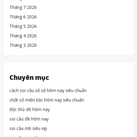
Tháng 7 2026
Tháng 6 2026
Tháng 5 2026
Tháng 4 2026
Tháng 3 2026
Chuyên mục
cách soi cầu xổ số hôm nay siêu chuẩn
chốt số miền bắc hôm nay siêu chuẩn
độc thủ đề hôm nay
soi cầu đề hôm nay
soi cầu mb siêu vip