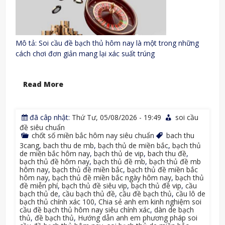
Mô tả: Soi cầu đề bạch thủ hôm nay là một trong những
cách chơi đơn giản mang lại xác suất trúng
Read More
đã câp nhật:
Thứ Tư, 05/08/2026 - 19:49
soi cầu
đề siêu chuẩn
chốt số miền bắc hôm nay siêu chuẩn
bach thu
3cang
,
bach thu de mb
,
bạch thủ de miền bắc
,
bạch thủ
de miền bắc hôm nay
,
bạch thủ de vip
,
bach thu đề
,
bạch thủ đề hôm nay
,
bạch thủ đề mb
,
bạch thủ đề mb
hôm nay
,
bạch thủ đề miền bắc
,
bạch thủ đề miền bắc
hôm nay
,
bạch thủ đề miền bắc ngày hôm nay
,
bạch thủ
đề miễn phí
,
bạch thủ đề siêu vip
,
bạch thủ đề vip
,
cầu
bạch thủ de
,
cầu bạch thủ đề
,
cầu đề bạch thủ
,
cầu lô de
bạch thủ chính xác 100
,
Chia sẻ anh em kinh nghiệm soi
cầu đề bạch thủ hôm nay siêu chính xác
,
dàn de bạch
thủ
,
đề bạch thủ
,
Hướng dẫn anh em phương pháp soi