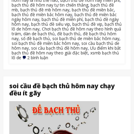
hôm nay là như thế nào
,
bạch thủ đề hôm nay miễn phí
,
bạch thủ đề hôm nay tự tin chiến thắng
,
bạch thủ đề
mb
,
bạch thủ đề mb hôm nay
,
bạch thủ đề miền bắc
,
bạch thủ đề miền bắc hôm nay
,
bạch thủ đề miền bắc
ngày hôm nay
,
bạch thủ đề miễn phí
,
bạch thủ đề ngày
hôm nay
,
bạch thủ đề siêu vip
,
bạch thủ đề vip
,
bạch thủ
lô de hôm nay
,
Chơi bạch thủ đề hôm nay theo hình quả
trám
,
dàn de bạch thủ
,
đề bạch thủ
,
đề bạch thủ hôm
nay
,
số đề bạch thủ
,
soi bạch thủ de miền bắc hôm nay
,
soi bạch thủ đề miền bắc hôm nay
,
soi cầu bạch thủ de
hôm nay
,
soi cầu bạch thủ đề hôm nay
,
Ưu điểm khi bắt
bạch thủ đề hôm nay theo giải đặc biệt
,
xsmb bạch thủ
ở
lô de
2 bình luận
bạch
thủ
đề
hôm
nay
soi cầu đề bạch thủ hôm nay chạy
chuẩn
không
đều ít gãy
cần
chỉnh