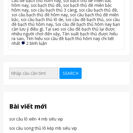
cầu đề bạch thủ hôm nay
,
soi bạch thủ de miền bắc
hôm nay
,
soi bạch thủ đề
,
soi bạch thủ đề miền bắc
hôm nay
,
soi cầu bạch thủ 3 càng
,
soi cầu bạch thủ đề
,
soi cầu bạch thủ đề hôm nay
,
soi cầu bạch thủ đề miền
bắc
,
soi cầu bạch thủ lô de
,
soi cầu đề bạch thủ
,
soi cầu
đề bạch thủ hôm nay
,
Soi cầu đề bạch thủ hôm nay bạn
cần lưu ý điều gì
,
Tại sao soi cầu đề bạch thủ lại được
nhiều người chơi đến vậy
,
Tần suất bạch thủ được hiểu
ra sao
,
Tìm hiểu soi cầu đề bạch thủ hôm nay chi tiết
ở
nhất
2 bình luận
soi
cầu
đề
bạch
thủ
hôm
SEARCH
nay
chạy
đều
ít
gãy
Bài viết mới
soi cầu lô xiên 4 mb siêu vip
soi cầu song thủ lô kép mb siêu vip