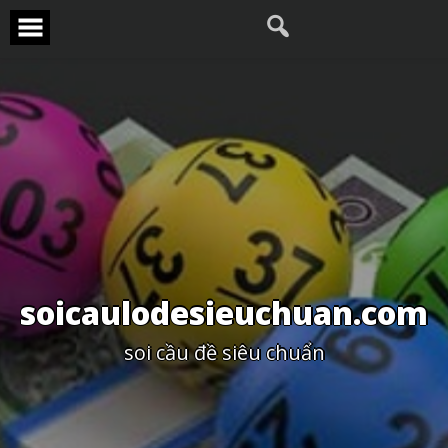
Skip
to
content
soicaulodesieuchuan.com
soi cầu đề siêu chuẩn