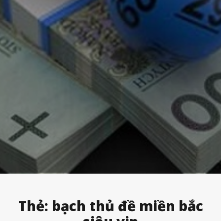
Thẻ:
bạch thủ đề miền bắc