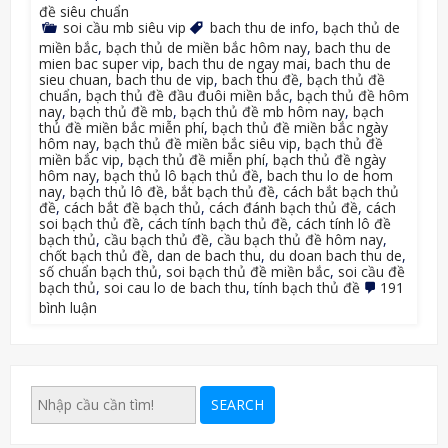
đề siêu chuẩn
soi cầu mb siêu vip
bach thu de info
,
bạch thủ de
miền bắc
,
bạch thủ de miền bắc hôm nay
,
bach thu de
mien bac super vip
,
bach thu de ngay mai
,
bach thu de
sieu chuan
,
bach thu de vip
,
bach thu đề
,
bạch thủ đề
chuẩn
,
bạch thủ đề đầu đuôi miền bắc
,
bạch thủ đề hôm
nay
,
bạch thủ đề mb
,
bạch thủ đề mb hôm nay
,
bạch
thủ đề miền bắc miễn phí
,
bạch thủ đề miền bắc ngày
hôm nay
,
bạch thủ đề miền bắc siêu vip
,
bạch thủ đề
miền bắc vip
,
bạch thủ đề miễn phí
,
bạch thủ đề ngày
hôm nay
,
bạch thủ lô bạch thủ đề
,
bach thu lo de hom
nay
,
bạch thủ lô đề
,
bắt bạch thủ đề
,
cách bắt bạch thủ
đề
,
cách bắt đề bạch thủ
,
cách đánh bạch thủ đề
,
cách
soi bạch thủ đề
,
cách tính bạch thủ đề
,
cách tính lô đề
bạch thủ
,
cầu bạch thủ đề
,
cầu bạch thủ đề hôm nay
,
chốt bạch thủ đề
,
dan de bach thu
,
du doan bach thu de
,
số chuẩn bạch thủ
,
soi bạch thủ đề miền bắc
,
soi cầu đề
bạch thủ
,
soi cau lo de bach thu
,
tính bạch thủ đề
191
ở
bình luận
soi
cầu
song
thủ
lô
mb
SEARCH
siêu
vip