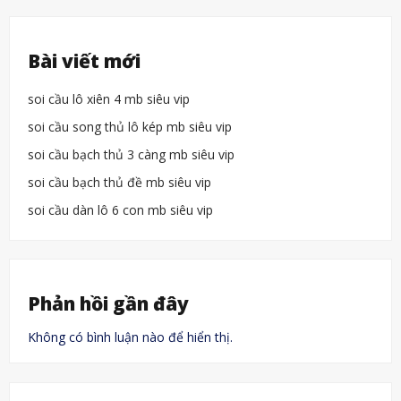
Bài viết mới
soi cầu lô xiên 4 mb siêu vip
soi cầu song thủ lô kép mb siêu vip
soi cầu bạch thủ 3 càng mb siêu vip
soi cầu bạch thủ đề mb siêu vip
soi cầu dàn lô 6 con mb siêu vip
Phản hồi gần đây
Không có bình luận nào để hiển thị.