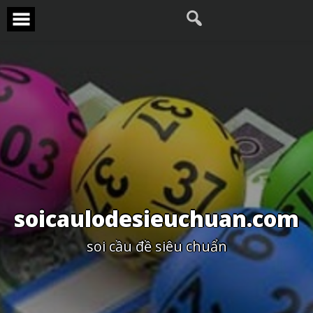
Skip
to
content
soicaulodesieuchuan.com
soi cầu đề siêu chuẩn