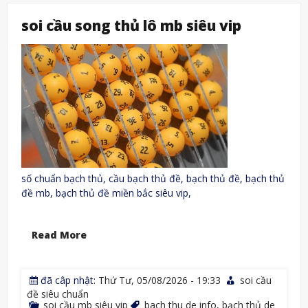
soi cầu song thủ lô mb siêu vip
số chuẩn bạch thủ, cầu bạch thủ đề, bạch thủ đề, bạch thủ
đề mb, bạch thủ đề miền bắc siêu vip,
Read More
đã câp nhật:
Thứ Tư, 05/08/2026 - 19:33
soi cầu
đề siêu chuẩn
soi cầu mb siêu vip
bach thu de info
,
bạch thủ de