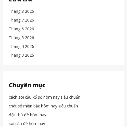
Tháng 8 2026
Tháng 7 2026
Tháng 6 2026
Tháng 5 2026
Tháng 4 2026
Tháng 3 2026
Chuyên mục
cách soi cầu xổ số hôm nay siêu chuẩn
chốt số miền bắc hôm nay siêu chuẩn
độc thủ đề hôm nay
soi cầu đề hôm nay